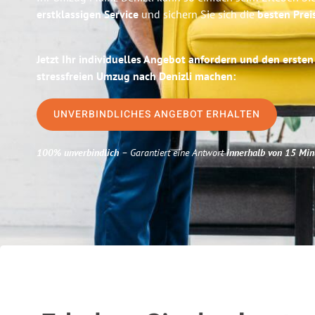
erstklassigen Service
und sichern Sie sich die
besten Prei
Jetzt Ihr individuelles Angebot anfordern und den ersten
stressfreien Umzug nach Denizli machen:
UNVERBINDLICHES ANGEBOT ERHALTEN
100% unverbindlich
– Garantiert eine Antwort
innerhalb von 15 Min