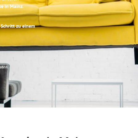
se in Mainz
.
 Schritt zu einem
uten
.